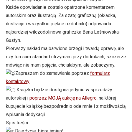
Każde opowiadanie zostało opatrzone komentarzem
autorskim oraz ilustracją. Za szatę graficzną (okładka,
ilustracje i wszystkie piękne ozdobniki) odpowiada
najbardziej wilczodolinowa graficzka Bena Leśniowska-
Gustyn.
Pierwszy nakład ma barwione brzegi i twardą oprawę, ale
czy ten sam standard utrzymam przy dodrukach, szczerze
mówiąc nie mam pojęcia, chciałabym, ale zobaczymy.
Zapraszam do zamawiania poprzez
formularz
kontaktowy
Książka będzie dostępna jedynie w sprzedaży
autorskiej i
poprzez MOJĄ aukcję na Allegro
, na której
kupujecie książkę bezpośrednio ode mnie i z możliwością
wpisania dedykacji
Spis treści:
Daję życie, biorę śmierć