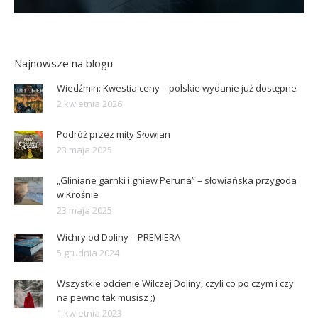
Najnowsze na blogu
Wiedźmin: Kwestia ceny – polskie wydanie już dostępne
2 kwietnia 2026
Podróż przez mity Słowian
23 maja 2025
„Gliniane garnki i gniew Peruna” – słowiańska przygoda
w Krośnie
23 maja 2025
Wichry od Doliny – PREMIERA
5 grudnia 2024
Wszystkie odcienie Wilczej Doliny, czyli co po czym i czy
na pewno tak musisz ;)
1 kwietnia 2023