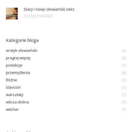
Stary i nowy słowiański seks
23 stycznia 2022
Kategorie bloga
erotyk słowiański
(3)
pragnę więcej
(3)
prelekcje
(1)
przemyślenia
(6)
Różne
(7)
slavicon
(1)
warsztaty
(1)
wilcza dolina
(7)
witcher
(1)