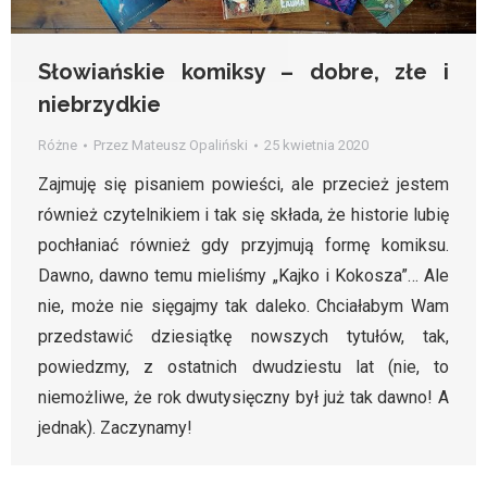
Słowiańskie komiksy – dobre, złe i
niebrzydkie
Różne
Przez
Mateusz Opaliński
25 kwietnia 2020
Zajmuję się pisaniem powieści, ale przecież jestem
również czytelnikiem i tak się składa, że historie lubię
pochłaniać również gdy przyjmują formę komiksu.
Dawno, dawno temu mieliśmy „Kajko i Kokosza”… Ale
nie, może nie sięgajmy tak daleko. Chciałabym Wam
przedstawić dziesiątkę nowszych tytułów, tak,
powiedzmy, z ostatnich dwudziestu lat (nie, to
niemożliwe, że rok dwutysięczny był już tak dawno! A
jednak). Zaczynamy!