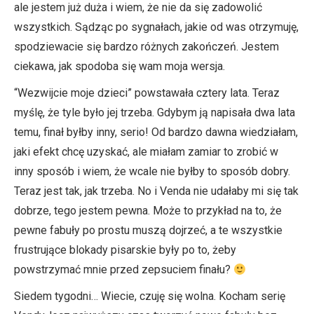
ale jestem już duża i wiem, że nie da się zadowolić
wszystkich. Sądząc po sygnałach, jakie od was otrzymuję,
spodziewacie się bardzo różnych zakończeń. Jestem
ciekawa, jak spodoba się wam moja wersja.
“Wezwijcie moje dzieci” powstawała cztery lata. Teraz
myślę, że tyle było jej trzeba. Gdybym ją napisała dwa lata
temu, finał byłby inny, serio! Od bardzo dawna wiedziałam,
jaki efekt chcę uzyskać, ale miałam zamiar to zrobić w
inny sposób i wiem, że wcale nie byłby to sposób dobry.
Teraz jest tak, jak trzeba. No i Venda nie udałaby mi się tak
dobrze, tego jestem pewna. Może to przykład na to, że
pewne fabuły po prostu muszą dojrzeć, a te wszystkie
frustrujące blokady pisarskie były po to, żeby
powstrzymać mnie przed zepsuciem finału?
Siedem tygodni… Wiecie, czuję się wolna. Kocham serię