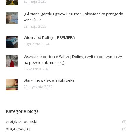
23 maja 2025
„Gliniane garnki i gniew Peruna” – słowiańska przygoda
w Krośnie
23 maja 2025
Wichry od Doliny – PREMIERA
5 grudnia 2024
Wszystkie odcienie Wilczej Doliny, czyli co po czym i czy
na pewno tak musisz ;)
1 kwietnia 2023
Stary i nowy słowiański seks
23 stycznia 2022
Kategorie bloga
erotyk słowiański
(3)
pragnę więcej
(3)