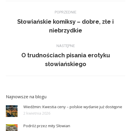
Nawigacja
POPRZEDNIE
wpisów
Słowiańskie komiksy – dobre, złe i
Poprzedni
niebrzydkie
wpis:
NASTĘPNE
O trudnościach pisania erotyku
Następny
słowiańskiego
wpis:
Najnowsze na blogu
Wiedźmin: Kwestia ceny – polskie wydanie już dostępne
2 kwietnia 2026
Podróż przez mity Słowian