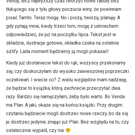
Vendy, lecz najwyższy czas tworzyć nowe fabuły bez
tłukącego się z tyłu głowy poczucia winy, że powinnam
pisać Tamto. Teraz mogę. No i piszę, tworzę, planuję. A
gdy pytają mnie, kiedy trzeci tom, mogę z uśmiechem
odpowiedzieć, że już na początku lipca. Tekst jest w
składzie, ilustracje gotowe, okładka czeka na ostatnie
szlify. Lada moment będziemy ją mogli pokazać!
Kiedy już dostaniecie tekst do rąk, wszyscy przekonamy
się, czy doskoczyłam do wysoko zawieszonej poprzeczki
oczekiwań. I wiecie co? Z wielu względów mam nadzieję,
że będzie to książka, którą zechcecie przeczytać dwa
razy. Bardzo się namęczyłam, żeby było warto. Bo Venda
ma Plan. A jaki, okaże się na końcu książki. Przy drugim
czytaniu będziecie mogli dostrzec nowe rzeczy, bo da się
je dostrzec jedynie znając już Plan. Bez względu na to, czy
ostatecznie wypalił, czy nie