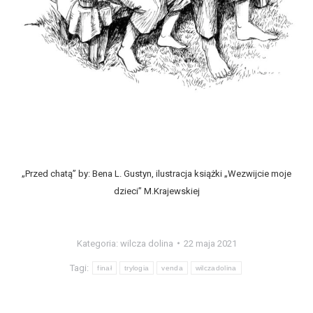
„Przed chatą” by: Bena L. Gustyn, ilustracja książki „Wezwijcie moje
dzieci” M.Krajewskiej
Kategoria:
wilcza dolina
22 maja 2021
Tagi:
finał
trylogia
venda
wilczadolina