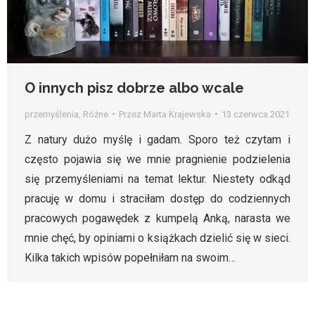
O innych pisz dobrze albo wcale
przemyślenia
,
Różne
Przez
Marta Krajewska
13 czerwca 2021
Z natury dużo myślę i gadam. Sporo też czytam i
często pojawia się we mnie pragnienie podzielenia
się przemyśleniami na temat lektur. Niestety odkąd
pracuję w domu i straciłam dostęp do codziennych
pracowych pogawędek z kumpelą Anką, narasta we
mnie chęć, by opiniami o książkach dzielić się w sieci.
Kilka takich wpisów popełniłam na swoim…